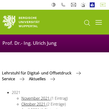
Suche öffnen
Navi
Prof. Dr.- Ing. Ulrich Jung
Lehrstuhl für Digital- und Offsetdruck
Service
Aktuelles
2021
November 2021
(1 Eintrag)
Oktober 2021
(2 Einträge)