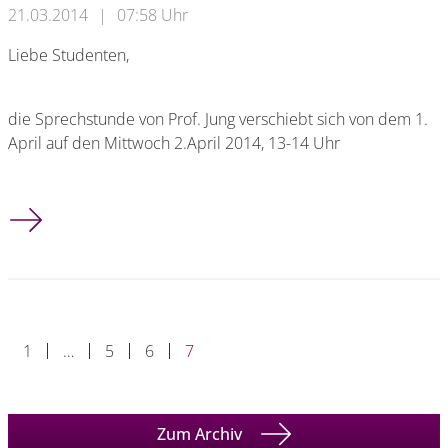
21.03.2014
|
07:58 Uhr
Liebe Studenten,
die Sprechstunde von Prof. Jung verschiebt sich von dem 1.
April auf den Mittwoch 2.April 2014, 13-14 Uhr
Sprechstunde wird verschoben auf Miitwoch, den 2. April 201
1
…
5
6
7
Zum Archiv