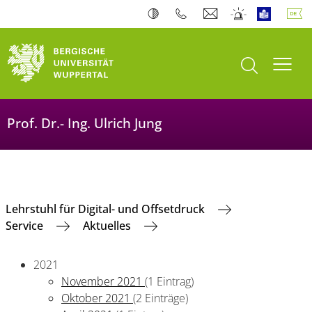
Suche öffnen
Navi
Prof. Dr.- Ing. Ulrich Jung
Lehrstuhl für Digital- und Offsetdruck
Service
Aktuelles
2021
November 2021
(1 Eintrag)
Oktober 2021
(2 Einträge)