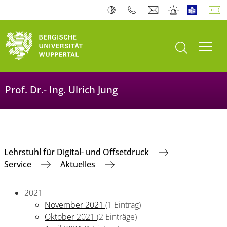
Suche öffnen
Navi
Prof. Dr.- Ing. Ulrich Jung
Lehrstuhl für Digital- und Offsetdruck
Service
Aktuelles
2021
November 2021
(1 Eintrag)
Oktober 2021
(2 Einträge)