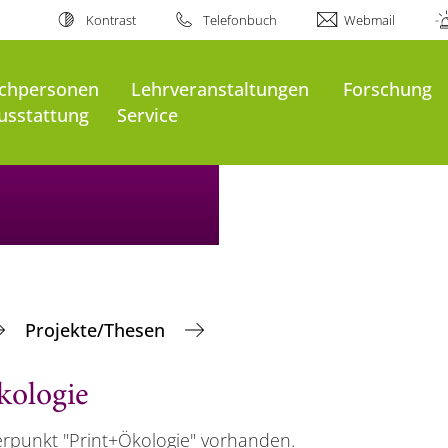
Kontrast
Telefonbuch
Webmail
chpersonen
Lehrveranstaltungen
Forschung
usstattung
Service
Projekte/Thesen
kologie
rpunkt "Print+Ökologie" vorhanden.