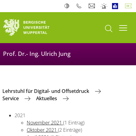
Suche öffnen
Navi
Prof. Dr.- Ing. Ulrich Jung
Lehrstuhl für Digital- und Offsetdruck
Service
Aktuelles
2021
November 2021
(1 Eintrag)
Oktober 2021
(2 Einträge)