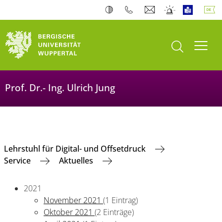
Suche öffnen
Navi
Prof. Dr.- Ing. Ulrich Jung
Lehrstuhl für Digital- und Offsetdruck
Service
Aktuelles
2021
November 2021
(1 Eintrag)
Oktober 2021
(2 Einträge)