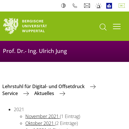
Suche öffnen
Navi
Prof. Dr.- Ing. Ulrich Jung
Lehrstuhl für Digital- und Offsetdruck
Service
Aktuelles
2021
November 2021
(1 Eintrag)
Oktober 2021
(2 Einträge)