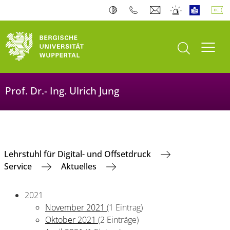
Suche öffnen
Navi
Prof. Dr.- Ing. Ulrich Jung
Lehrstuhl für Digital- und Offsetdruck
Service
Aktuelles
2021
November 2021
(1 Eintrag)
Oktober 2021
(2 Einträge)