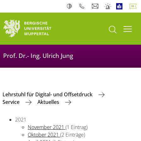
Suche öffnen
Navi
Prof. Dr.- Ing. Ulrich Jung
Lehrstuhl für Digital- und Offsetdruck
Service
Aktuelles
2021
November 2021
(1 Eintrag)
Oktober 2021
(2 Einträge)